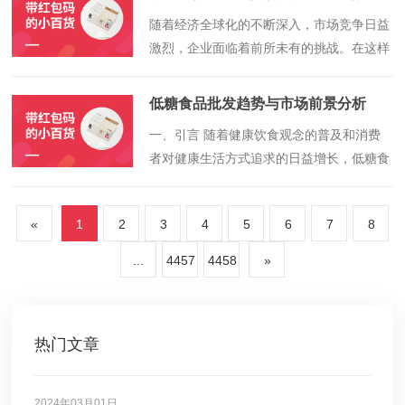
食品批发城的运营优势以及市场概览，以期
​随着经济全球化的不断深入，市场竞争日益
为相关行业人士提供有益的参考与启示。
激烈，企业面临着前所未有的挑战。在这样
的背景下，如何高效拓展市场，成为企业发
展的关键。第三方招商平台的出现，为企业
低糖食品批发趋势与市场前景分析
提供了一个全新的拓展市场的途径。本文将
​一、引言 随着健康饮食观念的普及和消费
详细探讨第三方招商平台如何助力企业高效
者对健康生活方式追求的日益增长，低糖食
拓展市场。
品在市场中占据着越来越重要的地位。面对
这样的市场需求，低糖食品的批发趋势与市
«
1
2
3
4
5
6
7
8
场前景备受关注。本文将全面分析低糖食品
的批发趋势、市场现状、消费者需求、竞争
...
4457
4458
»
格局以及未来发展趋势，以期为相关企业和
投资者提供有价值的参考。
热门文章
2024年03月01日