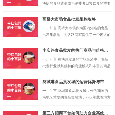
快捷的食品逐渐成为消费者日常饮食的重要
选择。其中，包子作为一种传统美食，因其
营养丰富、食用方便而深受广大消费者喜
高桥大市场食品批发采购攻略
爱。吉隆食品作为一家专业的食品生产厂
​一、引言 高桥大市场作为国内知名的食品
家，其包子产品以其优质的品质和合理的价
批发集散地，为各路商家提供了一个庞大的
格受到了市场的广泛认可。本文将对吉隆食
交易平台。无论是初次涉足食品批发领域的
品包子的批发价格进行解析与比较，以帮助
商贩，还是有着丰富经验的批发商，都需要
消费者和商家更好地了解市场价格，做出明
丰庆路食品批发的热门商品与价格分析
一份明确的采购攻略来帮助您更好地在市场
智的采购决策。
​一、引言 在快速发展的市场经济中，食品
中获得所需资源。本文将为您详细解析高桥
批发行业以其独特的商业模式和丰富的商品
大市场食品批发的采购攻略，从准备工作到
种类，成为了连接生产与消费的重要桥梁。
实际操作，让您轻松应对。
丰庆路食品批发市场作为这一行业的重要代
防城港食品批发城的运营优势与市场概览
表，其热门商品和价格分析对于市场经营
​一、引言 防城港食品批发城，作为我国西
者、消费者以及行业研究者都具有重要意
南地区重要的食品集散地，不仅承载着地方
义。本文将对丰庆路食品批发的热门商品及
经济的繁荣发展，更在食品流通领域中发挥
其价格进行详细分析，以揭示其市场趋势及
着举足轻重的作用。本文将全面解析防城港
影响因素。
第三方招商平台如何助力企业高效拓展市场？