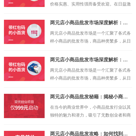
价格实惠、实用性强而备受欢迎。在日益激
烈的市场竞争中，选择加盟两元小商品业务
已经成为众多创业者的优选项目。本篇文章
两元店小商品批发市场深度解析：如何挑选优质商品
将针对“两元小商品加盟手册”这一主题展
​两元店小商品批发市场是一个汇聚了各式各
开，为您提供详细的入门指南及批发渠道解
样小商品的批发市场，商品种类繁多，从日
析，希望为您在创业之路上提供宝贵的参考
常用品到生活必需品，应有尽有。在这个竞
与指导。
争激烈的市场中，如何挑选出优质的商品，
两元店小商品批发市场深度解析：如何挑选优质商品
是每个批发商和零售商都关心的问题。本文
​两元店小商品批发市场是一个汇聚了各式各
将通过深度解析两元店小商品批发市场的特
样小商品的批发市场，商品种类繁多，从日
点，以及如何从多个维度挑选优质商品，为
常用品到生活必需品，应有尽有。在这个竞
读者提供专业的建议。
争激烈的市场中，如何挑选出优质的商品，
两元店小商品批发秘籍：揭秘小商品进货渠道与策略
是每个批发商和零售商都关心的问题。本文
​在当今的商业世界中，小商品批发行业以其
将通过深度解析两元店小商品批发市场的特
独特的魅力和潜力，吸引了无数创业者和商
点，以及如何从多个维度挑选优质商品，为
家的目光。两元店小商品批发作为其中的重
读者提供专业的建议。
要一环，其进货渠道与策略的掌握，直接关
两元店小商品批发攻略：如何找到优质货源？