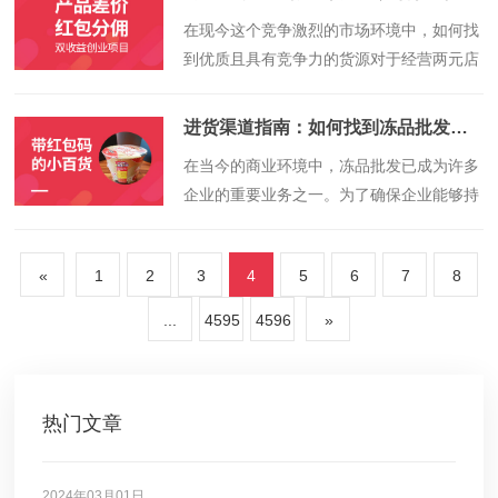
系到商家的盈利能力和市场竞争力。本文将
​在现今这个竞争激烈的市场环境中，如何找
深入探讨两元店小商品批发的进货渠道、策
到优质且具有竞争力的货源对于经营两元店
略以及相关注意事项，帮助读者掌握两元店
小商品的商家来说显得尤为重要。优质的货
小商品批发的核心秘籍。
源不仅能确保商品的品质，还可以提高商家
进货渠道指南：如何找到冻品批发的优质货源供应地
的竞争力，同时降低进货成本。本文将针
​在当今的商业环境中，冻品批发已成为许多
对“两元店小商品批发攻略”进行深入探讨，
企业的重要业务之一。为了确保企业能够持
帮助商家找到优质货源，为经营之路打下坚
续、稳定地运营，找到优质的冻品货源供应
实基础。
地显得尤为重要。本文将详细介绍如何根
«
1
2
3
4
5
6
7
8
据“进货渠道指南”找到冻品批发的优质货源
供应地，帮助您在竞争激烈的市场中脱颖而
...
4595
4596
»
出。
热门文章
2024年03月01日